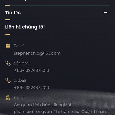
Tin tức
Liên hệ chúng tôi

E-mail
stephenchio@163.com

điện thoại
+86-13924872010

di động
+86-13924872010

Địa chỉ
Cơ quan tình báo JilongMột
phần của Longyan, Thị trấn Leliu, Quận Thuận