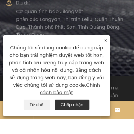

Địa chỉ
Cơ quan tình báo JilongMột
phần của Longyan, Thị trấn Leliu, Quận Thuận
Đức, Thành phố Phật Sơn, Tỉnh Quảng Đông,
Trung Quốc.
X
Chúng tôi sử dụng cookie để cung cấp
cho bạn trải nghiệm duyệt web tốt hơn,
phân tích lưu lượng truy cập trang web
và cá nhân hóa nội dung. Bằng cách
sử dụng trang web này, bạn đồng ý với
việc chúng tôi sử dụng cookie.
Chính
Bản quyền © 2024 Công ty TNHH Thương mại
sách bảo mật
Xuất nhập khẩu Zhengguan (Phật Sơn Thuận
Đức) Mọi quyền được bảo lưu.
Từ chối
Chấp nhận




Links
|
Sitemap
|
RSS
|
XML
|
Chính sách bảo
mật