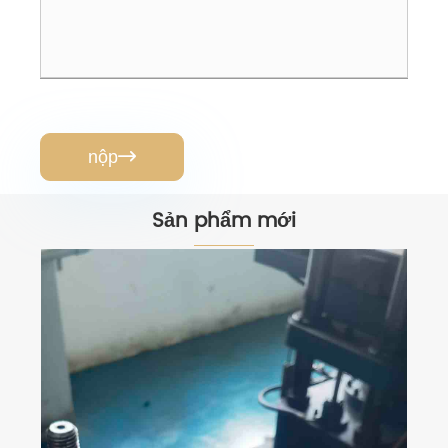
nộp

Sản phẩm mới