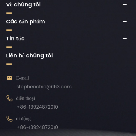
Về chúng tôi
Các sản phẩm
Tin tức
Liên hệ chúng tôi

E-mail
stephenchio@163.com

điện thoại
+86-13924872010

di động
+86-13924872010