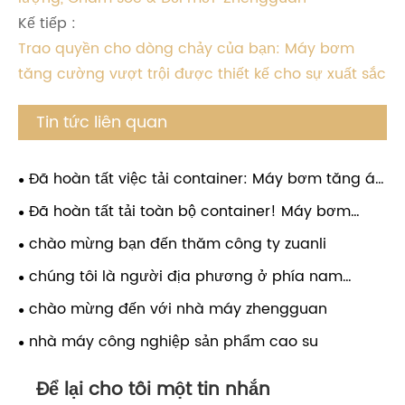
Kế tiếp :
Trao quyền cho dòng chảy của bạn: Máy bơm
tăng cường vượt trội được thiết kế cho sự xuất sắc
Tin tức liên quan
Đã hoàn tất việc tải container: Máy bơm tăng áp
RO hiệu suất cao sẵn sàng vận chuyển toàn cầu
Đã hoàn tất tải toàn bộ container! Máy bơm
tăng áp nước Zuanli RO đã sẵn sàng cho lô hàng
chào mừng bạn đến thăm công ty zuanli
toàn cầu
chúng tôi là người địa phương ở phía nam
Trung Quốc
chào mừng đến với nhà máy zhengguan
nhà máy công nghiệp sản phẩm cao su
Để lại cho tôi một tin nhắn