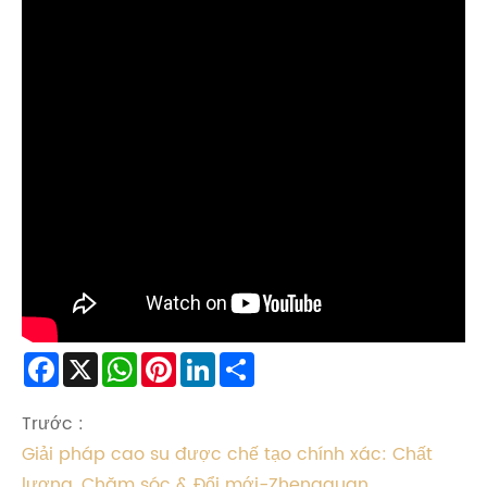
Facebook
X
WhatsApp
Pinterest
LinkedIn
Share
Trước :
Giải pháp cao su được chế tạo chính xác: Chất
lượng, Chăm sóc & Đổi mới-Zhengguan