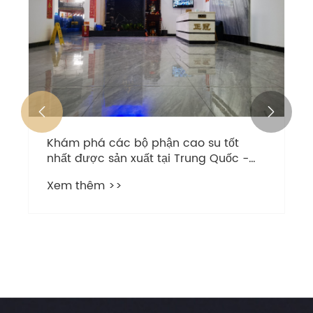


Khám phá các bộ phận cao su tốt
nhất được sản xuất tại Trung Quốc -
Gặp gỡ nhà sản xuất hàng đầu của
Xem thêm >>
Shunde!