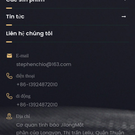
Tin tức
Liên hệ chúng tôi

E-mail
stephenchio@163.com

điện thoại
+86-13924872010

di động
+86-13924872010

Địa chỉ
Cơ quan tình báo JilongMột
phần của Longyan, Thị trấn Leliu, Quận Thuận