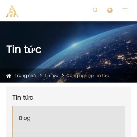


Tin tức
Trang chủ
Tin tức
Công nghiệp Tin tức
Tin tức
Blog