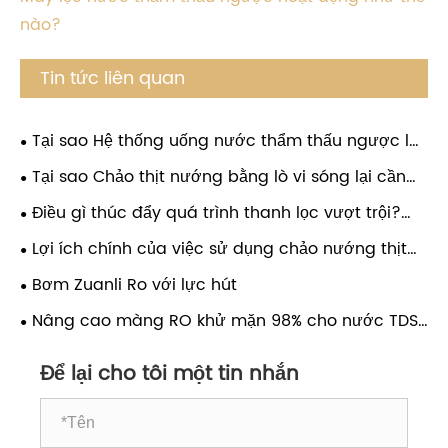
nào?
Tin tức liên quan
Tại sao Hệ thống uống nước thẩm thấu ngược là
sự lựa chọn thông minh cho nước sạch, có hương
Tại sao Chảo thịt nướng bằng lò vi sóng lại cần
vị tuyệt vời?
thiết để nấu ăn tại nhà nhanh chóng và tốt cho
Điều gì thúc đẩy quá trình thanh lọc vượt trội?
sức khỏe?
Khám phá máy bơm hiệu suất cao của chúng
Lợi ích chính của việc sử dụng chảo nướng thịt
tôi.Máy bơm RO ZUANLI.
bằng lò vi sóng là gì
Bơm Zuanli Ro với lực hút
Nâng cao màng RO khử mặn 98% cho nước TDS
cao (2000-3000 ppm)
Để lại cho tôi một tin nhắn