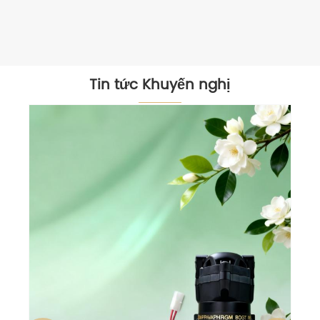
Tin tức Khuyến nghị
Các thành phần cao su được chế tạo
chuyên nghiệp cho mọi ngành - độ
chính xác, độ bền, đổi mới!
Xem thêm >>