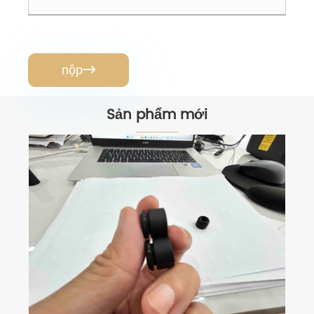
nộp

Sản phẩm mới
Nướng và nấu ăn bằng chảo nướng
Xem thêm >>